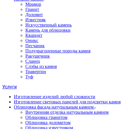
Мрамор
Гранит
Доломит
Известняк
Искусственный камень
Камень для облицовки
Кварцит
Оникс
Песчаник
Полудрагоценные породы камня
Ракушечник
Сланец
Слэбы из камня
Травертин
Туф
Услуги
Изготовление изделий любой сложности
Изготовление световых панелей для подсветки камня
Облицовка фасада натуральным камнем
Внутренняя отделка натуральным камнем
Облицовка гранитом
Облицовка доломитом
Облицовка известняком