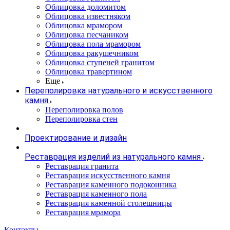
Облицовка доломитом
Облицовка известняком
Облицовка мрамором
Облицовка песчаником
Облицовка пола мрамором
Облицовка ракушечником
Облицовка ступеней гранитом
Облицовка травертином
Еще
Переполировка натурального и искусственного
камня
Переполировка полов
Переполировка стен
Проектирование и дизайн
Реставрация изделий из натурального камня
Реставрация гранита
Реставрация искусственного камня
Реставрация каменного подоконника
Реставрация каменного пола
Реставрация каменной столешницы
Реставрация мрамора
Контакты