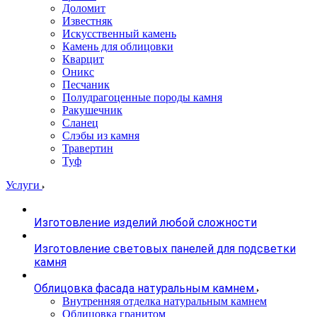
Доломит
Известняк
Искусственный камень
Камень для облицовки
Кварцит
Оникс
Песчаник
Полудрагоценные породы камня
Ракушечник
Сланец
Слэбы из камня
Травертин
Туф
Услуги
Изготовление изделий любой сложности
Изготовление световых панелей для подсветки
камня
Облицовка фасада натуральным камнем
Внутренняя отделка натуральным камнем
Облицовка гранитом