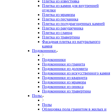
Плитка из известняка
Плитка из камня для внутренней
отделки
Плитка из мрамора
Плитка из песчаника
Плитка из полудрагоценных камней
Плитка из ракушечника
Плитка из сланца
Плитка из травертина
Фасадная плитка из натурального
камня
Подоконники
Подоконники
Подоконники из гранита
Подоконники из доломита
Подоконники из искусственного камня
Подоконники из кварцита
Подоконники из мрамора
Подоконники из оникса
Подоконники из травертина
Полы
Полы
Облицовка пола гранитом в жилых и