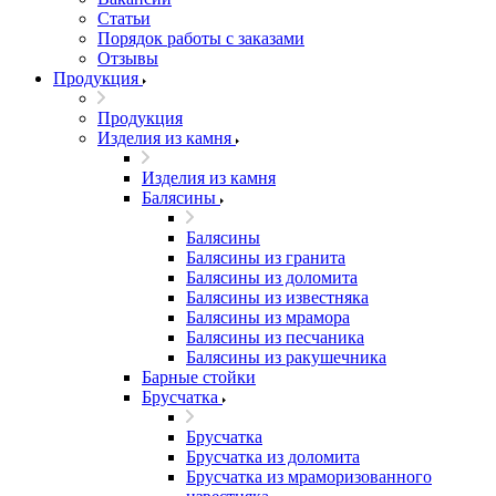
Статьи
Порядок работы с заказами
Отзывы
Продукция
Продукция
Изделия из камня
Изделия из камня
Балясины
Балясины
Балясины из гранита
Балясины из доломита
Балясины из известняка
Балясины из мрамора
Балясины из песчаника
Балясины из ракушечника
Барные стойки
Брусчатка
Брусчатка
Брусчатка из доломита
Брусчатка из мраморизованного