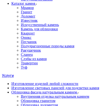
Каталог камня
Мрамор
Гранит
Доломит
Известняк
Искусственный камень
Камень для облицовки
Кварцит
Оникс
Песчаник
Полудрагоценные породы камня
Ракушечник
Сланец
Слэбы из камня
Травертин
Туф
Услуги
Изготовление изделий любой сложности
Изготовление световых панелей для подсветки камня
Облицовка фасада натуральным камнем
Внутренняя отделка натуральным камнем
Облицовка гранитом
Облицовка доломитом