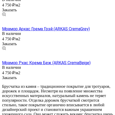
4 750 ₽/м2
Заказать
Мрамор Аркас Грема Грэй (ARKAS CremaGrey)
В наличии
4 750 ₽/м2
Заказать
Мрамор Ркас Крема Беж (ARKAS CremaBeige)
В наличии
4 750 ₽/м2
Заказать
Брусчатка из камня – традиционное покрытие для тротуаров,
дорожек и площадок. Несмотря на появление множества
искусственных материалов, натуральный камень не теряет
популярности. Отделка дорожек брусчаткой смотрится
стильно, такое покрытие органично вписывается в любой
дизайнерский проект и становится важным украшением
ухоженного сада. Оно может служить веками: брусчатка очень