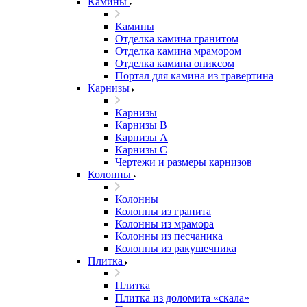
Камины
Камины
Отделка камина гранитом
Отделка камина мрамором
Отделка камина ониксом
Портал для камина из травертина
Карнизы
Карнизы
Карнизы B
Карнизы А
Карнизы С
Чертежи и размеры карнизов
Колонны
Колонны
Колонны из гранита
Колонны из мрамора
Колонны из песчаника
Колонны из ракушечника
Плитка
Плитка
Плитка из доломита «скала»