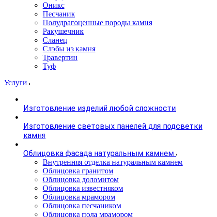
Оникс
Песчаник
Полудрагоценные породы камня
Ракушечник
Сланец
Слэбы из камня
Травертин
Туф
Услуги
Изготовление изделий любой сложности
Изготовление световых панелей для подсветки
камня
Облицовка фасада натуральным камнем
Внутренняя отделка натуральным камнем
Облицовка гранитом
Облицовка доломитом
Облицовка известняком
Облицовка мрамором
Облицовка песчаником
Облицовка пола мрамором