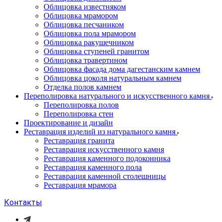
Облицовка известняком
Облицовка мрамором
Облицовка песчаником
Облицовка пола мрамором
Облицовка ракушечником
Облицовка ступеней гранитом
Облицовка травертином
Облицовка фасада дома дагестанским камнем
Облицовка цоколя натуральным камнем
Отделка полов камнем
Переполировка натурального и искусственного камня
Переполировка полов
Переполировка стен
Проектирование и дизайн
Реставрация изделий из натурального камня
Реставрация гранита
Реставрация искусственного камня
Реставрация каменного подоконника
Реставрация каменного пола
Реставрация каменной столешницы
Реставрация мрамора
Контакты