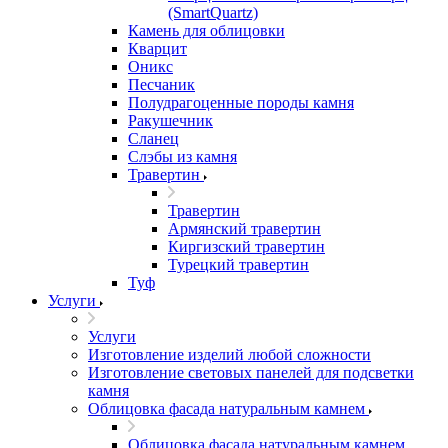
(SmartQuartz)
Камень для облицовки
Кварцит
Оникс
Песчаник
Полудрагоценные породы камня
Ракушечник
Сланец
Слэбы из камня
Травертин
Травертин
Армянский травертин
Киргизский травертин
Турецкий травертин
Туф
Услуги
Услуги
Изготовление изделий любой сложности
Изготовление световых панелей для подсветки
камня
Облицовка фасада натуральным камнем
Облицовка фасада натуральным камнем