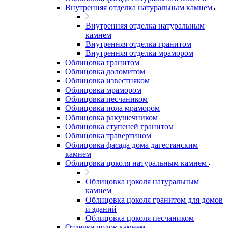
Внутренняя отделка натуральным камнем
Внутренняя отделка натуральным
камнем
Внутренняя отделка гранитом
Внутренняя отделка мрамором
Облицовка гранитом
Облицовка доломитом
Облицовка известняком
Облицовка мрамором
Облицовка песчаником
Облицовка пола мрамором
Облицовка ракушечником
Облицовка ступеней гранитом
Облицовка травертином
Облицовка фасада дома дагестанским
камнем
Облицовка цоколя натуральным камнем
Облицовка цоколя натуральным
камнем
Облицовка цоколя гранитом для домов
и зданий
Облицовка цоколя песчаником
Отделка полов камнем