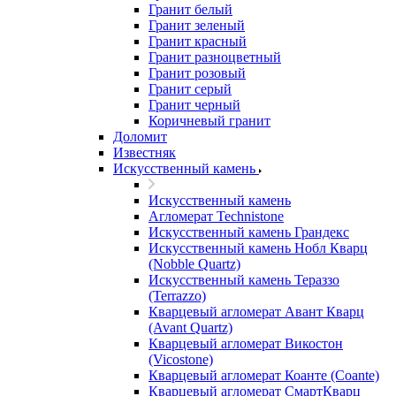
Гранит белый
Гранит зеленый
Гранит красный
Гранит разноцветный
Гранит розовый
Гранит серый
Гранит черный
Коричневый гранит
Доломит
Известняк
Искусственный камень
Искусственный камень
Агломерат Technistone
Искусственный камень Грандекс
Искусственный камень Нобл Кварц
(Nobble Quartz)
Искусственный камень Тераззо
(Terrazzo)
Кварцевый агломерат Авант Кварц
(Avant Quartz)
Кварцевый агломерат Викостон
(Vicostone)
Кварцевый агломерат Коанте (Coante)
Кварцевый агломерат СмартКварц