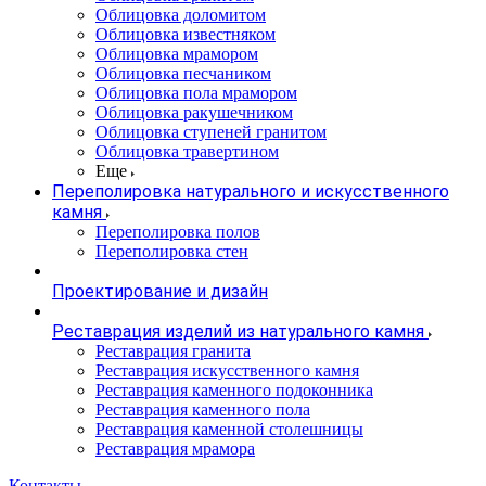
Облицовка доломитом
Облицовка известняком
Облицовка мрамором
Облицовка песчаником
Облицовка пола мрамором
Облицовка ракушечником
Облицовка ступеней гранитом
Облицовка травертином
Еще
Переполировка натурального и искусственного
камня
Переполировка полов
Переполировка стен
Проектирование и дизайн
Реставрация изделий из натурального камня
Реставрация гранита
Реставрация искусственного камня
Реставрация каменного подоконника
Реставрация каменного пола
Реставрация каменной столешницы
Реставрация мрамора
Контакты