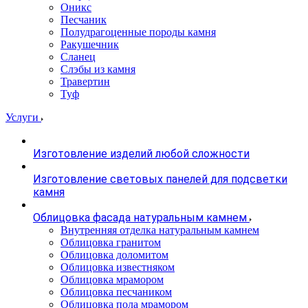
Оникс
Песчаник
Полудрагоценные породы камня
Ракушечник
Сланец
Слэбы из камня
Травертин
Туф
Услуги
Изготовление изделий любой сложности
Изготовление световых панелей для подсветки
камня
Облицовка фасада натуральным камнем
Внутренняя отделка натуральным камнем
Облицовка гранитом
Облицовка доломитом
Облицовка известняком
Облицовка мрамором
Облицовка песчаником
Облицовка пола мрамором