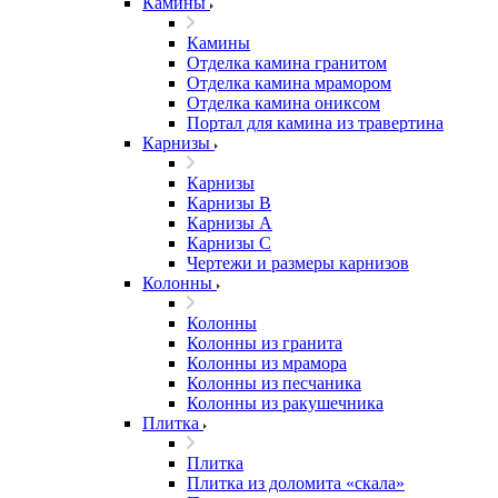
Камины
Камины
Отделка камина гранитом
Отделка камина мрамором
Отделка камина ониксом
Портал для камина из травертина
Карнизы
Карнизы
Карнизы B
Карнизы А
Карнизы С
Чертежи и размеры карнизов
Колонны
Колонны
Колонны из гранита
Колонны из мрамора
Колонны из песчаника
Колонны из ракушечника
Плитка
Плитка
Плитка из доломита «скала»