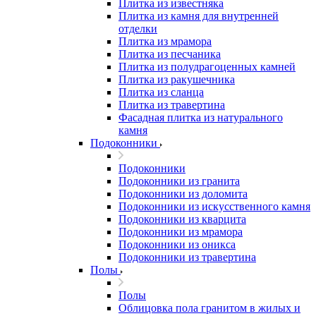
Плитка из известняка
Плитка из камня для внутренней
отделки
Плитка из мрамора
Плитка из песчаника
Плитка из полудрагоценных камней
Плитка из ракушечника
Плитка из сланца
Плитка из травертина
Фасадная плитка из натурального
камня
Подоконники
Подоконники
Подоконники из гранита
Подоконники из доломита
Подоконники из искусственного камня
Подоконники из кварцита
Подоконники из мрамора
Подоконники из оникса
Подоконники из травертина
Полы
Полы
Облицовка пола гранитом в жилых и