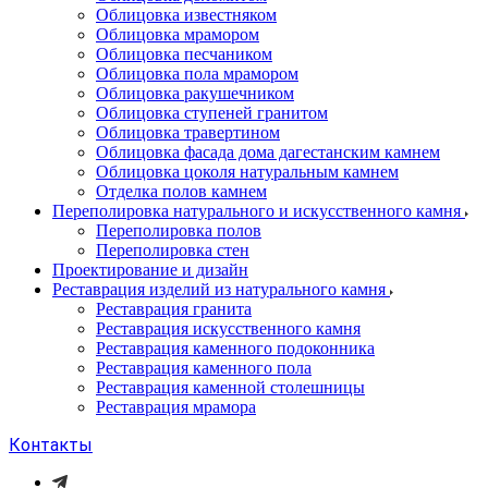
Облицовка известняком
Облицовка мрамором
Облицовка песчаником
Облицовка пола мрамором
Облицовка ракушечником
Облицовка ступеней гранитом
Облицовка травертином
Облицовка фасада дома дагестанским камнем
Облицовка цоколя натуральным камнем
Отделка полов камнем
Переполировка натурального и искусственного камня
Переполировка полов
Переполировка стен
Проектирование и дизайн
Реставрация изделий из натурального камня
Реставрация гранита
Реставрация искусственного камня
Реставрация каменного подоконника
Реставрация каменного пола
Реставрация каменной столешницы
Реставрация мрамора
Контакты