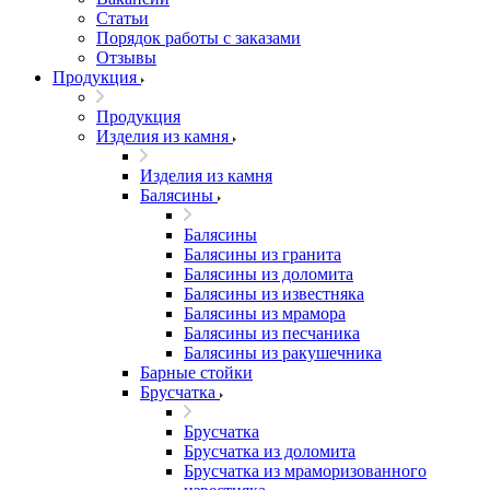
Статьи
Порядок работы с заказами
Отзывы
Продукция
Продукция
Изделия из камня
Изделия из камня
Балясины
Балясины
Балясины из гранита
Балясины из доломита
Балясины из известняка
Балясины из мрамора
Балясины из песчаника
Балясины из ракушечника
Барные стойки
Брусчатка
Брусчатка
Брусчатка из доломита
Брусчатка из мраморизованного