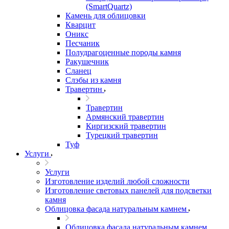
(SmartQuartz)
Камень для облицовки
Кварцит
Оникс
Песчаник
Полудрагоценные породы камня
Ракушечник
Сланец
Слэбы из камня
Травертин
Травертин
Армянский травертин
Киргизский травертин
Турецкий травертин
Туф
Услуги
Услуги
Изготовление изделий любой сложности
Изготовление световых панелей для подсветки
камня
Облицовка фасада натуральным камнем
Облицовка фасада натуральным камнем