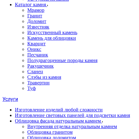
Каталог камня
Мрамор
Гранит
Доломит
Известняк
Искусственный камень
Камень для облицовки
Кварцит
Оникс
Песчаник
Полудрагоценные породы камня
Ракушечник
Сланец
Слэбы из камня
Травертин
Туф
Услуги
Изготовление изделий любой сложности
Изготовление световых панелей для подсветки камня
Облицовка фасада натуральным камнем
Внутренняя отделка натуральным камнем
Облицовка гранитом
Облицовка доломитом