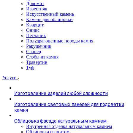
Доломит
Известняк
Искусственный камень
Камень для облицовки
Кварцит
Оникс
Песчаник
Полудрагоценные породы камня
Ракушечник
Сланец
Слэбы из камня
Травертин
Туф
Услуги
Изготовление изделий любой сложности
Изготовление световых панелей для подсветки
камня
Облицовка фасада натуральным камнем
Внутренняя отделка натуральным камнем
Облицовка гранитом