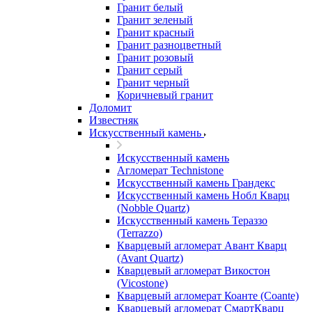
Гранит белый
Гранит зеленый
Гранит красный
Гранит разноцветный
Гранит розовый
Гранит серый
Гранит черный
Коричневый гранит
Доломит
Известняк
Искусственный камень
Искусственный камень
Агломерат Technistone
Искусственный камень Грандекс
Искусственный камень Нобл Кварц
(Nobble Quartz)
Искусственный камень Тераззо
(Terrazzo)
Кварцевый агломерат Авант Кварц
(Avant Quartz)
Кварцевый агломерат Викостон
(Vicostone)
Кварцевый агломерат Коанте (Coante)
Кварцевый агломерат СмартКварц