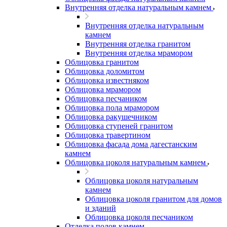
Внутренняя отделка натуральным камнем
Внутренняя отделка натуральным
камнем
Внутренняя отделка гранитом
Внутренняя отделка мрамором
Облицовка гранитом
Облицовка доломитом
Облицовка известняком
Облицовка мрамором
Облицовка песчаником
Облицовка пола мрамором
Облицовка ракушечником
Облицовка ступеней гранитом
Облицовка травертином
Облицовка фасада дома дагестанским
камнем
Облицовка цоколя натуральным камнем
Облицовка цоколя натуральным
камнем
Облицовка цоколя гранитом для домов
и зданий
Облицовка цоколя песчаником
Отделка полов камнем