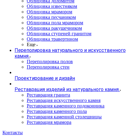
Облицовка доломитом
Облицовка известняком
Облицовка мрамором
Облицовка песчаником
Облицовка пола мрамором
Облицовка ракушечником
Облицовка ступеней гранитом
Облицовка травертином
Еще
Переполировка натурального и искусственного
камня
Переполировка полов
Переполировка стен
Проектирование и дизайн
Реставрация изделий из натурального камня
Реставрация гранита
Реставрация искусственного камня
Реставрация каменного подоконника
Реставрация каменного пола
Реставрация каменной столешницы
Реставрация мрамора
Контакты