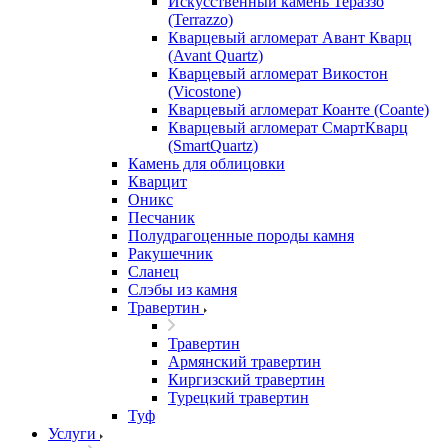
Искусственный камень Тераззо
(Terrazzo)
Кварцевый агломерат Авант Кварц
(Avant Quartz)
Кварцевый агломерат Викостон
(Vicostone)
Кварцевый агломерат Коанте (Coante)
Кварцевый агломерат СмартКварц
(SmartQuartz)
Камень для облицовки
Кварцит
Оникс
Песчаник
Полудрагоценные породы камня
Ракушечник
Сланец
Слэбы из камня
Травертин
Травертин
Армянский травертин
Киргизский травертин
Турецкий травертин
Туф
Услуги