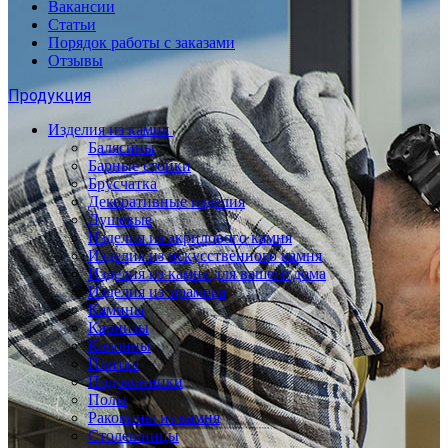
Вакансии
Статьи
Порядок работы с заказами
Отзывы
Продукция
Изделия из камня
Балясины
Барные стойки
Брусчатка
Декоративные изделия
Душевые
Изделия из акрилового камня
Изделия из искусственного камня
Изделия из камня для вашего дома
Изделия из мрамора
Камины
Карнизы
Колонны
Плитка
Подоконники
Полы
Раковины из камня
Столешницы