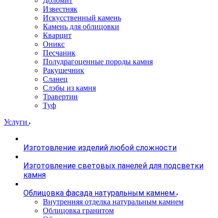
Доломит
Известняк
Искусственный камень
Камень для облицовки
Кварцит
Оникс
Песчаник
Полудрагоценные породы камня
Ракушечник
Сланец
Слэбы из камня
Травертин
Туф
Услуги
Изготовление изделий любой сложности
Изготовление световых панелей для подсветки
камня
Облицовка фасада натуральным камнем
Внутренняя отделка натуральным камнем
Облицовка гранитом