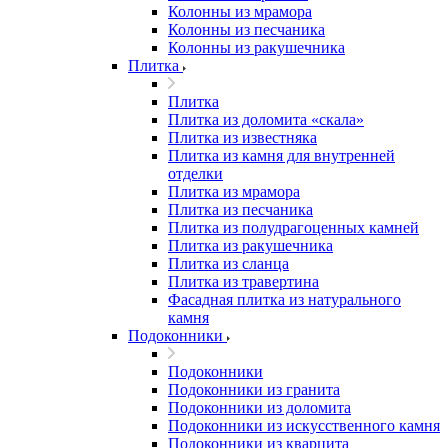
Колонны из мрамора
Колонны из песчаника
Колонны из ракушечника
Плитка
Плитка
Плитка из доломита «скала»
Плитка из известняка
Плитка из камня для внутренней
отделки
Плитка из мрамора
Плитка из песчаника
Плитка из полудрагоценных камней
Плитка из ракушечника
Плитка из сланца
Плитка из травертина
Фасадная плитка из натурального
камня
Подоконники
Подоконники
Подоконники из гранита
Подоконники из доломита
Подоконники из искусственного камня
Подоконники из кварцита