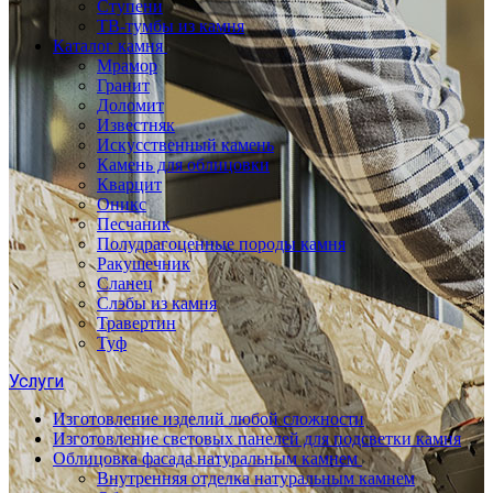
Ступени
ТВ-тумбы из камня
Каталог камня
Мрамор
Гранит
Доломит
Известняк
Искусственный камень
Камень для облицовки
Кварцит
Оникс
Песчаник
Полудрагоценные породы камня
Ракушечник
Сланец
Слэбы из камня
Травертин
Туф
Услуги
Изготовление изделий любой сложности
Изготовление световых панелей для подсветки камня
Облицовка фасада натуральным камнем
Внутренняя отделка натуральным камнем