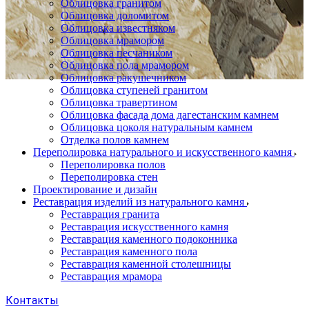
Облицовка гранитом
Облицовка доломитом
Облицовка известняком
Облицовка мрамором
Облицовка песчаником
Облицовка пола мрамором
Облицовка ракушечником
Облицовка ступеней гранитом
Облицовка травертином
Облицовка фасада дома дагестанским камнем
Облицовка цоколя натуральным камнем
Отделка полов камнем
Переполировка натурального и искусственного камня
Переполировка полов
Переполировка стен
Проектирование и дизайн
Реставрация изделий из натурального камня
Реставрация гранита
Реставрация искусственного камня
Реставрация каменного подоконника
Реставрация каменного пола
Реставрация каменной столешницы
Реставрация мрамора
Контакты