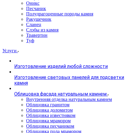
Оникс
Песчаник
Полудрагоценные породы камня
Ракушечник
Сланец
Слэбы из камня
Травертин
Туф
Услуги
Изготовление изделий любой сложности
Изготовление световых панелей для подсветки
камня
Облицовка фасада натуральным камнем
Внутренняя отделка натуральным камнем
Облицовка гранитом
Облицовка доломитом
Облицовка известняком
Облицовка мрамором
Облицовка песчаником
Облицовка пола мрамором