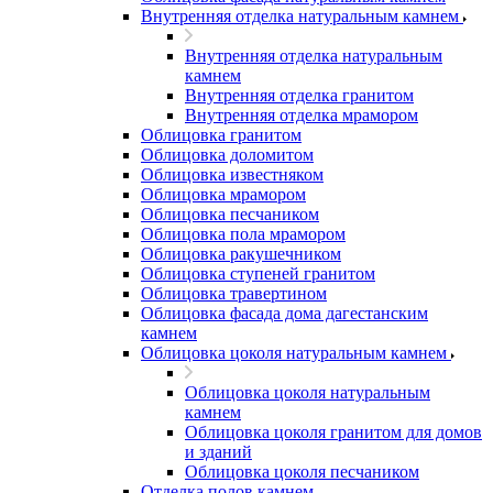
Внутренняя отделка натуральным камнем
Внутренняя отделка натуральным
камнем
Внутренняя отделка гранитом
Внутренняя отделка мрамором
Облицовка гранитом
Облицовка доломитом
Облицовка известняком
Облицовка мрамором
Облицовка песчаником
Облицовка пола мрамором
Облицовка ракушечником
Облицовка ступеней гранитом
Облицовка травертином
Облицовка фасада дома дагестанским
камнем
Облицовка цоколя натуральным камнем
Облицовка цоколя натуральным
камнем
Облицовка цоколя гранитом для домов
и зданий
Облицовка цоколя песчаником
Отделка полов камнем