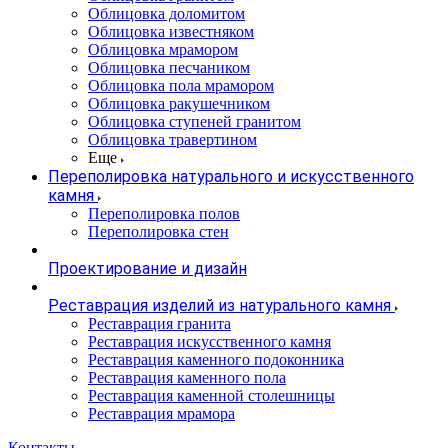
Облицовка доломитом
Облицовка известняком
Облицовка мрамором
Облицовка песчаником
Облицовка пола мрамором
Облицовка ракушечником
Облицовка ступеней гранитом
Облицовка травертином
Еще
Переполировка натурального и искусственного
камня
Переполировка полов
Переполировка стен
Проектирование и дизайн
Реставрация изделий из натурального камня
Реставрация гранита
Реставрация искусственного камня
Реставрация каменного подоконника
Реставрация каменного пола
Реставрация каменной столешницы
Реставрация мрамора
Контакты