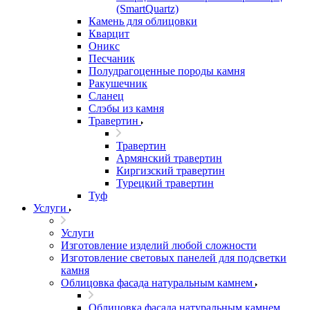
(SmartQuartz)
Камень для облицовки
Кварцит
Оникс
Песчаник
Полудрагоценные породы камня
Ракушечник
Сланец
Слэбы из камня
Травертин
Травертин
Армянский травертин
Киргизский травертин
Турецкий травертин
Туф
Услуги
Услуги
Изготовление изделий любой сложности
Изготовление световых панелей для подсветки
камня
Облицовка фасада натуральным камнем
Облицовка фасада натуральным камнем