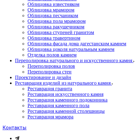
Облицовка известняком
Облицовка мрамором
Облицовка песчаником
Облицовка пола мрамором
Облицовка ракушечником
Облицовка ступеней гранитом
Облицовка травертином
Облицовка фасада дома дагестанским камнем
Облицовка цоколя натуральным камнем
Отделка полов камнем
Переполировка натурального и искусственного камня
Переполировка полов
Переполировка стен
Проектирование и дизайн
Реставрация изделий из натурального камня
Реставрация гранита
Реставрация искусственного камня
Реставрация каменного подоконника
Реставрация каменного пола
Реставрация каменной столешницы
Реставрация мрамора
Контакты