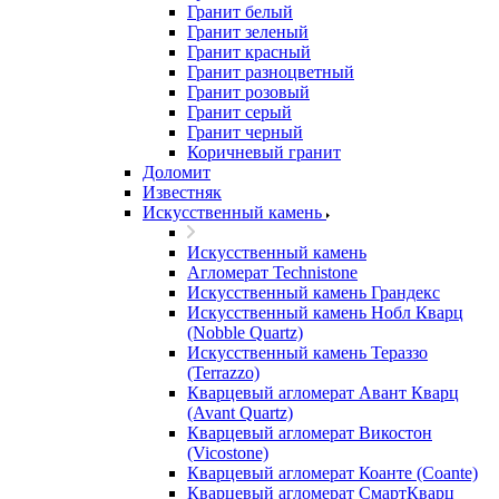
Гранит белый
Гранит зеленый
Гранит красный
Гранит разноцветный
Гранит розовый
Гранит серый
Гранит черный
Коричневый гранит
Доломит
Известняк
Искусственный камень
Искусственный камень
Агломерат Technistone
Искусственный камень Грандекс
Искусственный камень Нобл Кварц
(Nobble Quartz)
Искусственный камень Тераззо
(Terrazzo)
Кварцевый агломерат Авант Кварц
(Avant Quartz)
Кварцевый агломерат Викостон
(Vicostone)
Кварцевый агломерат Коанте (Coante)
Кварцевый агломерат СмартКварц