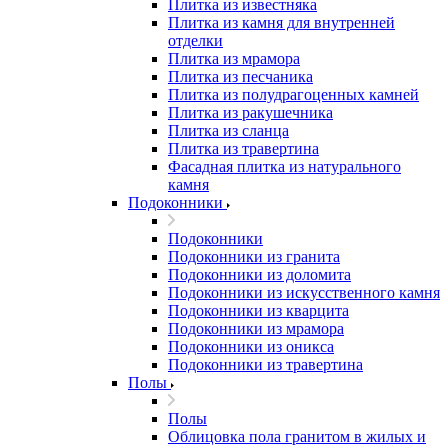
Плитка из известняка
Плитка из камня для внутренней
отделки
Плитка из мрамора
Плитка из песчаника
Плитка из полудрагоценных камней
Плитка из ракушечника
Плитка из сланца
Плитка из травертина
Фасадная плитка из натурального
камня
Подоконники
Подоконники
Подоконники из гранита
Подоконники из доломита
Подоконники из искусственного камня
Подоконники из кварцита
Подоконники из мрамора
Подоконники из оникса
Подоконники из травертина
Полы
Полы
Облицовка пола гранитом в жилых и