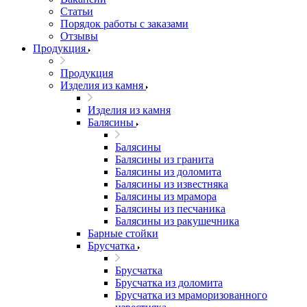
Статьи
Порядок работы с заказами
Отзывы
Продукция
Продукция
Изделия из камня
Изделия из камня
Балясины
Балясины
Балясины из гранита
Балясины из доломита
Балясины из известняка
Балясины из мрамора
Балясины из песчаника
Балясины из ракушечника
Барные стойки
Брусчатка
Брусчатка
Брусчатка из доломита
Брусчатка из мраморизованного