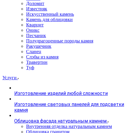
Доломит
Известняк
Искусственный камень
Камень для облицовки
Кварцит
Оникс
Песчаник
Полудрагоценные породы камня
Ракушечник
Сланец
Слэбы из камня
Травертин
Туф
Услуги
Изготовление изделий любой сложности
Изготовление световых панелей для подсветки
камня
Облицовка фасада натуральным камнем
Внутренняя отделка натуральным камнем
Облицовка гранитом