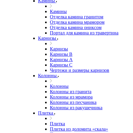
Камины
Камины
Отделка камина гранитом
Отделка камина мрамором
Отделка камина ониксом
Портал для камина из травертина
Карнизы
Карнизы
Карнизы B
Карнизы А
Карнизы С
Чертежи и размеры карнизов
Колонны
Колонны
Колонны из гранита
Колонны из мрамора
Колонны из песчаника
Колонны из ракушечника
Плитка
Плитка
Плитка из доломита «скала»