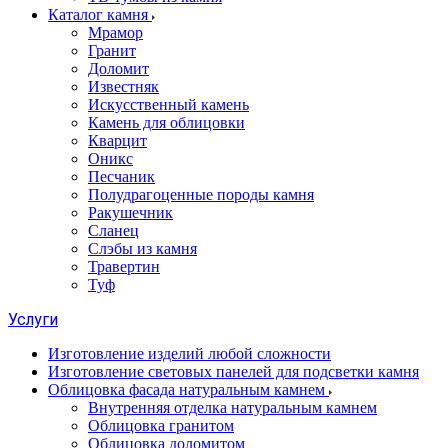
Каталог камня
Мрамор
Гранит
Доломит
Известняк
Искусственный камень
Камень для облицовки
Кварцит
Оникс
Песчаник
Полудрагоценные породы камня
Ракушечник
Сланец
Слэбы из камня
Травертин
Туф
Услуги
Изготовление изделий любой сложности
Изготовление световых панелей для подсветки камня
Облицовка фасада натуральным камнем
Внутренняя отделка натуральным камнем
Облицовка гранитом
Облицовка доломитом