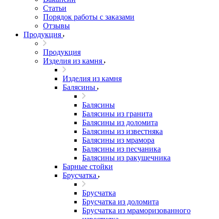
Статьи
Порядок работы с заказами
Отзывы
Продукция
Продукция
Изделия из камня
Изделия из камня
Балясины
Балясины
Балясины из гранита
Балясины из доломита
Балясины из известняка
Балясины из мрамора
Балясины из песчаника
Балясины из ракушечника
Барные стойки
Брусчатка
Брусчатка
Брусчатка из доломита
Брусчатка из мраморизованного