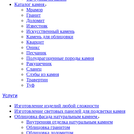
Каталог камня
Мрамор
Гранит
Доломит
Известняк
Искусственный камень
Камень для облицовки
Кварцит
Оникс
Песчаник
Полудрагоценные породы камня
Ракушечник
Сланец
Слэбы из камня
Травертин
Туф
Услуги
Изготовление изделий любой сложности
Изготовление световых панелей для подсветки камня
Облицовка фасада натуральным камнем
Внутренняя отделка натуральным камнем
Облицовка гранитом
Облицовка доломитом