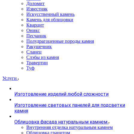
Доломит
Известняк
Искусственный камень
Камень для облицовки
Кварцит
Оникс
Песчаник
Полудрагоценные породы камня
Ракушечник
Сланец
Слэбы из камня
Травертин
Туф
Услуги
Изготовление изделий любой сложности
Изготовление световых панелей для подсветки
камня
Облицовка фасада натуральным камнем
Внутренняя отделка натуральным камнем
Облицовка гранитом