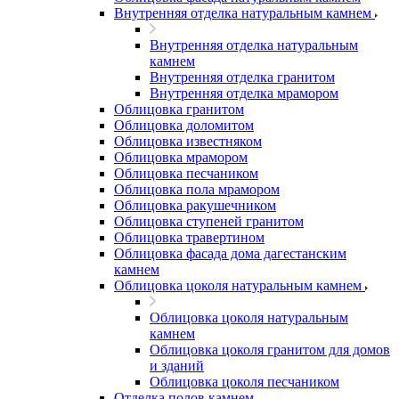
Внутренняя отделка натуральным камнем
Внутренняя отделка натуральным
камнем
Внутренняя отделка гранитом
Внутренняя отделка мрамором
Облицовка гранитом
Облицовка доломитом
Облицовка известняком
Облицовка мрамором
Облицовка песчаником
Облицовка пола мрамором
Облицовка ракушечником
Облицовка ступеней гранитом
Облицовка травертином
Облицовка фасада дома дагестанским
камнем
Облицовка цоколя натуральным камнем
Облицовка цоколя натуральным
камнем
Облицовка цоколя гранитом для домов
и зданий
Облицовка цоколя песчаником
Отделка полов камнем