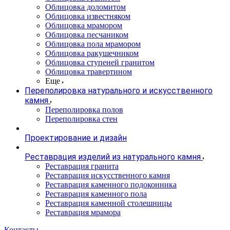
Облицовка доломитом
Облицовка известняком
Облицовка мрамором
Облицовка песчаником
Облицовка пола мрамором
Облицовка ракушечником
Облицовка ступеней гранитом
Облицовка травертином
Еще
Переполировка натурального и искусственного
камня
Переполировка полов
Переполировка стен
Проектирование и дизайн
Реставрация изделий из натурального камня
Реставрация гранита
Реставрация искусственного камня
Реставрация каменного подоконника
Реставрация каменного пола
Реставрация каменной столешницы
Реставрация мрамора
Контакты