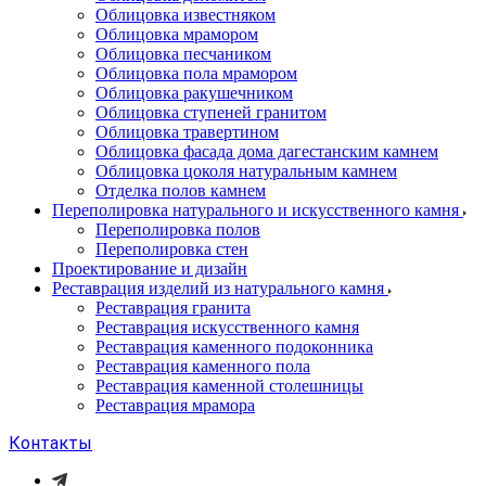
Облицовка известняком
Облицовка мрамором
Облицовка песчаником
Облицовка пола мрамором
Облицовка ракушечником
Облицовка ступеней гранитом
Облицовка травертином
Облицовка фасада дома дагестанским камнем
Облицовка цоколя натуральным камнем
Отделка полов камнем
Переполировка натурального и искусственного камня
Переполировка полов
Переполировка стен
Проектирование и дизайн
Реставрация изделий из натурального камня
Реставрация гранита
Реставрация искусственного камня
Реставрация каменного подоконника
Реставрация каменного пола
Реставрация каменной столешницы
Реставрация мрамора
Контакты