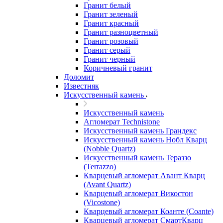
Гранит белый
Гранит зеленый
Гранит красный
Гранит разноцветный
Гранит розовый
Гранит серый
Гранит черный
Коричневый гранит
Доломит
Известняк
Искусственный камень
Искусственный камень
Агломерат Technistone
Искусственный камень Грандекс
Искусственный камень Нобл Кварц
(Nobble Quartz)
Искусственный камень Тераззо
(Terrazzo)
Кварцевый агломерат Авант Кварц
(Avant Quartz)
Кварцевый агломерат Викостон
(Vicostone)
Кварцевый агломерат Коанте (Coante)
Кварцевый агломерат СмартКварц