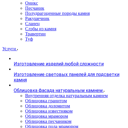
Оникс
Песчаник
Полудрагоценные породы камня
Ракушечник
Сланец
Слэбы из камня
Травертин
Туф
Услуги
Изготовление изделий любой сложности
Изготовление световых панелей для подсветки
камня
Облицовка фасада натуральным камнем
Внутренняя отделка натуральным камнем
Облицовка гранитом
Облицовка доломитом
Облицовка известняком
Облицовка мрамором
Облицовка песчаником
Облицовка пола мрамором