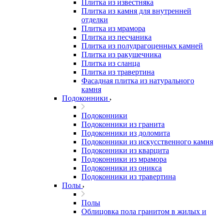
Плитка из известняка
Плитка из камня для внутренней
отделки
Плитка из мрамора
Плитка из песчаника
Плитка из полудрагоценных камней
Плитка из ракушечника
Плитка из сланца
Плитка из травертина
Фасадная плитка из натурального
камня
Подоконники
Подоконники
Подоконники из гранита
Подоконники из доломита
Подоконники из искусственного камня
Подоконники из кварцита
Подоконники из мрамора
Подоконники из оникса
Подоконники из травертина
Полы
Полы
Облицовка пола гранитом в жилых и