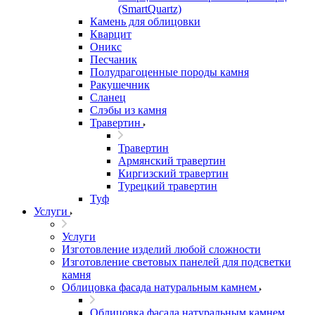
(SmartQuartz)
Камень для облицовки
Кварцит
Оникс
Песчаник
Полудрагоценные породы камня
Ракушечник
Сланец
Слэбы из камня
Травертин
Травертин
Армянский травертин
Киргизский травертин
Турецкий травертин
Туф
Услуги
Услуги
Изготовление изделий любой сложности
Изготовление световых панелей для подсветки
камня
Облицовка фасада натуральным камнем
Облицовка фасада натуральным камнем