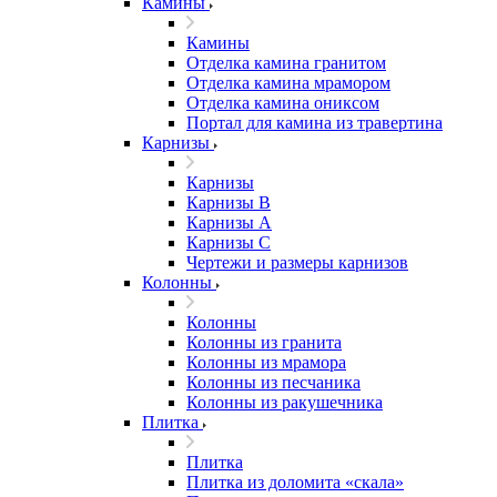
Камины
Камины
Отделка камина гранитом
Отделка камина мрамором
Отделка камина ониксом
Портал для камина из травертина
Карнизы
Карнизы
Карнизы B
Карнизы А
Карнизы С
Чертежи и размеры карнизов
Колонны
Колонны
Колонны из гранита
Колонны из мрамора
Колонны из песчаника
Колонны из ракушечника
Плитка
Плитка
Плитка из доломита «скала»