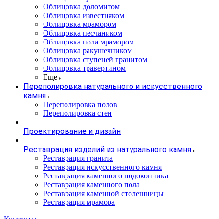
Облицовка доломитом
Облицовка известняком
Облицовка мрамором
Облицовка песчаником
Облицовка пола мрамором
Облицовка ракушечником
Облицовка ступеней гранитом
Облицовка травертином
Еще
Переполировка натурального и искусственного
камня
Переполировка полов
Переполировка стен
Проектирование и дизайн
Реставрация изделий из натурального камня
Реставрация гранита
Реставрация искусственного камня
Реставрация каменного подоконника
Реставрация каменного пола
Реставрация каменной столешницы
Реставрация мрамора
Контакты