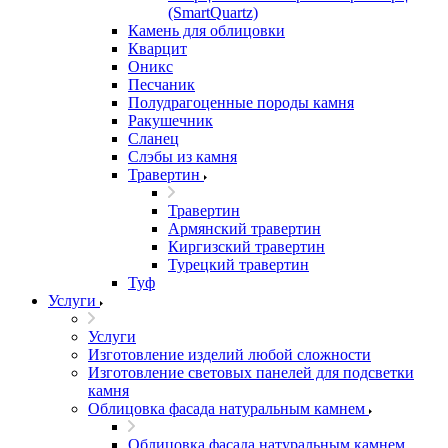
(SmartQuartz)
Камень для облицовки
Кварцит
Оникс
Песчаник
Полудрагоценные породы камня
Ракушечник
Сланец
Слэбы из камня
Травертин
Травертин
Армянский травертин
Киргизский травертин
Турецкий травертин
Туф
Услуги
Услуги
Изготовление изделий любой сложности
Изготовление световых панелей для подсветки
камня
Облицовка фасада натуральным камнем
Облицовка фасада натуральным камнем