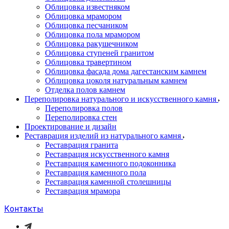
Облицовка известняком
Облицовка мрамором
Облицовка песчаником
Облицовка пола мрамором
Облицовка ракушечником
Облицовка ступеней гранитом
Облицовка травертином
Облицовка фасада дома дагестанским камнем
Облицовка цоколя натуральным камнем
Отделка полов камнем
Переполировка натурального и искусственного камня
Переполировка полов
Переполировка стен
Проектирование и дизайн
Реставрация изделий из натурального камня
Реставрация гранита
Реставрация искусственного камня
Реставрация каменного подоконника
Реставрация каменного пола
Реставрация каменной столешницы
Реставрация мрамора
Контакты