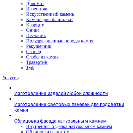
Доломит
Известняк
Искусственный камень
Камень для облицовки
Кварцит
Оникс
Песчаник
Полудрагоценные породы камня
Ракушечник
Сланец
Слэбы из камня
Травертин
Туф
Услуги
Изготовление изделий любой сложности
Изготовление световых панелей для подсветки
камня
Облицовка фасада натуральным камнем
Внутренняя отделка натуральным камнем
Облицовка гранитом