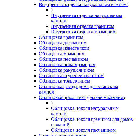
Внутренняя отделка натуральным камнем
Внутренняя отделка натуральным
камнем
Внутренняя отделка гранитом
Внутренняя отделка мрамором
Облицовка гранитом
Облицовка доломитом
Облицовка известняком
Облицовка мрамором
Облицовка песчаником
Облицовка пола мрамором
Облицовка ракушечником
Облицовка ступеней гранитом
Облицовка травертином
Облицовка фасада дома дагестанским
камнем
Облицовка цоколя натуральным камнем
Облицовка цоколя натуральным
камнем
Облицовка цоколя гранитом для домов
и зданий
Облицовка цоколя песчаником
Отделка полов камнем