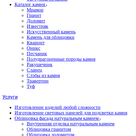
Каталог камня
Мрамор
Гранит
Доломит
Известняк
Искусственный камень
Камень для облицовки
Кварцит
Оникс
Песчаник
Полудрагоценные породы камня
Ракушечник
Сланец
Слэбы из камня
Травертин
Туф
Услуги
Изготовление изделий любой сложности
Изготовление световых панелей для подсветки камня
Облицовка фасада натуральным камнем
Внутренняя отделка натуральным камнем
Облицовка гранитом
Облицовка доломитом