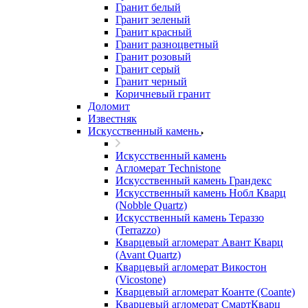
Гранит белый
Гранит зеленый
Гранит красный
Гранит разноцветный
Гранит розовый
Гранит серый
Гранит черный
Коричневый гранит
Доломит
Известняк
Искусственный камень
Искусственный камень
Агломерат Technistone
Искусственный камень Грандекс
Искусственный камень Нобл Кварц
(Nobble Quartz)
Искусственный камень Тераззо
(Terrazzo)
Кварцевый агломерат Авант Кварц
(Avant Quartz)
Кварцевый агломерат Викостон
(Vicostone)
Кварцевый агломерат Коанте (Coante)
Кварцевый агломерат СмартКварц