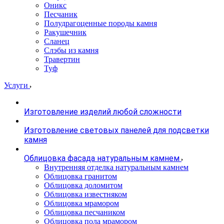
Оникс
Песчаник
Полудрагоценные породы камня
Ракушечник
Сланец
Слэбы из камня
Травертин
Туф
Услуги
Изготовление изделий любой сложности
Изготовление световых панелей для подсветки
камня
Облицовка фасада натуральным камнем
Внутренняя отделка натуральным камнем
Облицовка гранитом
Облицовка доломитом
Облицовка известняком
Облицовка мрамором
Облицовка песчаником
Облицовка пола мрамором