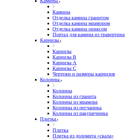
Камины
Камины
Отделка камина гранитом
Отделка камина мрамором
Отделка камина ониксом
Портал для камина из травертина
Карнизы
Карнизы
Карнизы B
Карнизы А
Карнизы С
Чертежи и размеры карнизов
Колонны
Колонны
Колонны из гранита
Колонны из мрамора
Колонны из песчаника
Колонны из ракушечника
Плитка
Плитка
Плитка из доломита «скала»