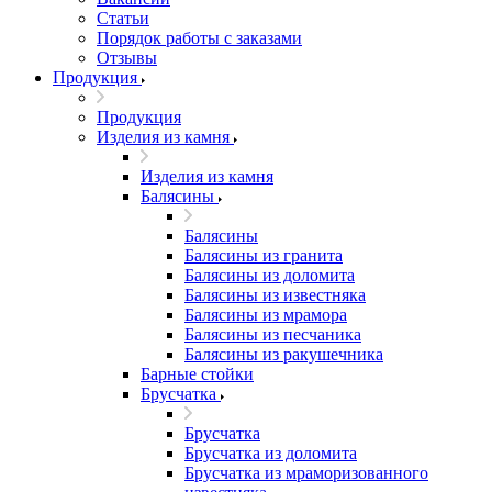
Статьи
Порядок работы с заказами
Отзывы
Продукция
Продукция
Изделия из камня
Изделия из камня
Балясины
Балясины
Балясины из гранита
Балясины из доломита
Балясины из известняка
Балясины из мрамора
Балясины из песчаника
Балясины из ракушечника
Барные стойки
Брусчатка
Брусчатка
Брусчатка из доломита
Брусчатка из мраморизованного