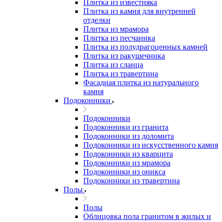
Плитка из известняка
Плитка из камня для внутренней
отделки
Плитка из мрамора
Плитка из песчаника
Плитка из полудрагоценных камней
Плитка из ракушечника
Плитка из сланца
Плитка из травертина
Фасадная плитка из натурального
камня
Подоконники
Подоконники
Подоконники из гранита
Подоконники из доломита
Подоконники из искусственного камня
Подоконники из кварцита
Подоконники из мрамора
Подоконники из оникса
Подоконники из травертина
Полы
Полы
Облицовка пола гранитом в жилых и